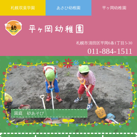
札幌双葉学園
あさひ幼稚園
平ヶ岡幼稚園
札幌市清田区平岡6条1丁目5-30
011-884-1511
園庭 砂あそび