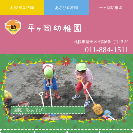
札幌双葉学園
あさひ幼稚園
平ヶ岡幼稚園
札幌市清田区平岡6条1丁目5-30
011-884-1511
園庭 砂あそび