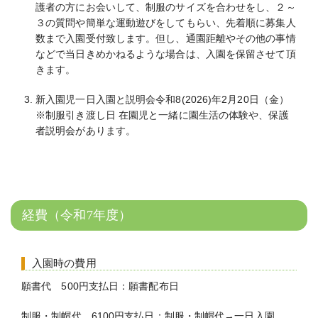
護者の方にお会いして、制服のサイズを合わせをし、２～
３の質問や簡単な運動遊びをしてもらい、先着順に募集人
数まで入園受付致します。但し、通園距離やその他の事情
などで当日きめかねるような場合は、入園を保留させて頂
きます。
新入園児一日入園と説明会令和8(2026)年2月20日（金）
※制服引き渡し日 在園児と一緒に園生活の体験や、保護
者説明会があります。
経費（令和7年度）
入園時の費用
願書代 500円支払日：願書配布日
制服・制帽代 6100円支払日：制服・制帽代→一日入園