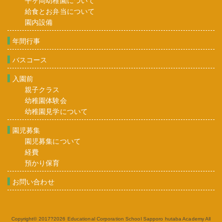
平ヶ岡幼稚園について
給食とお弁当について
園内設備
年間行事
バスコース
入園前
親子クラス
幼稚園体験会
幼稚園見学について
園児募集
園児募集について
経費
預かり保育
お問い合わせ
Copyright© 2017?2026
Educational Corporation School Sapporo hutaba Academy
All