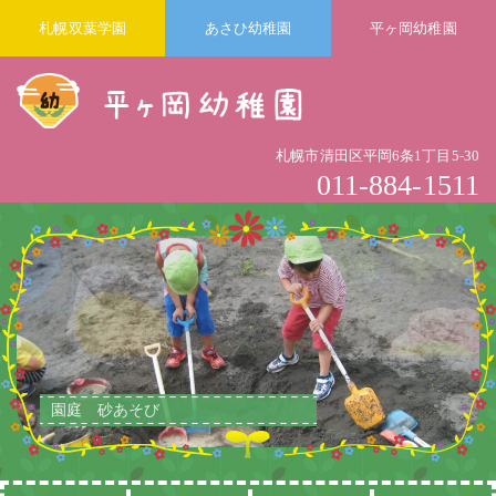
札幌双葉学園
あさひ幼稚園
平ヶ岡幼稚園
札幌市清田区平岡6条1丁目5-30
011-884-1511
園庭 栗あつめ