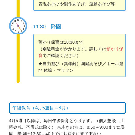
表現あそびや製作あそび、運動あそび等
11:30 降園
預かり保育は18:30まで
（別途料金がかかります。詳しくは
預かり保
育
でご確認ください）
★自由遊び（異年齢）園庭あそび／ホール遊
び 体操・マラソン
午後保育（4月5週目～3月）
4月5週目以降は、毎日午後保育となります。（個人懇談、土
曜参観、卒園式は除く） ※歩きの方は、8:50～9:00までに登
園、降園は13:30～40までにお迎えに来て下さい。